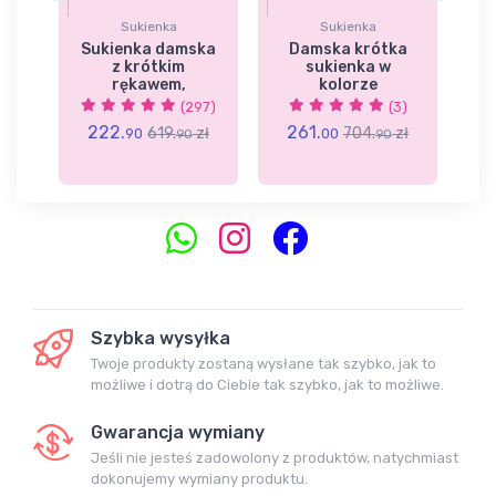
Sukienka
Sukienka
a
Sukienka damska
Damska krótka
D
z krótkim
sukienka w
rękawem,
kolorze
7)
(297)
(3)
222.
261.
2
zł
619.
zł
704.
zł
90
00
90
90
Szybka wysyłka
Twoje produkty zostaną wysłane tak szybko, jak to
możliwe i dotrą do Ciebie tak szybko, jak to możliwe.
Gwarancja wymiany
Jeśli nie jesteś zadowolony z produktów, natychmiast
dokonujemy wymiany produktu.