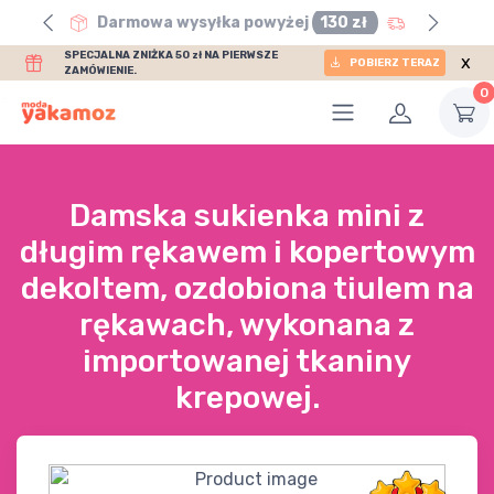
0 zł
Darmowa wysyłka powyżej
130 zł
SPECJALNA ZNIŻKA 50 zł NA PIERWSZE
x
POBIERZ TERAZ
ZAMÓWIENIE.
0
Damska sukienka mini z
długim rękawem i kopertowym
dekoltem, ozdobiona tiulem na
rękawach, wykonana z
importowanej tkaniny
krepowej.