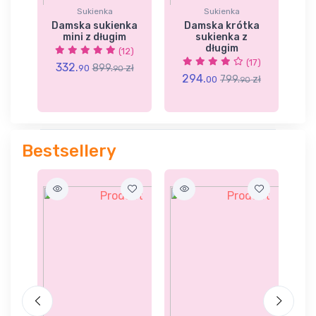
Sukienka
Sukienka
a
Damska sukienka
Damska krótka
z
mini z długim
sukienka z
długim
(12)
39)
(17)
332.
899.
zł
90
90
294.
2
zł
799.
zł
00
90
Bestsellery