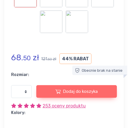
68.
zł
50
44% RABAT
121.
zł
50
Obecnie brak na stanie
Rozmiar:
Dodaj do koszyka
253 oceny produktu
Kolory: