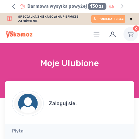
0 zł
Darmowa wysyłka powyżej
130 zł
SPECJALNA ZNIŻKA 50 zł NA PIERWSZE
x
POBIERZ TERAZ
ZAMÓWIENIE.
0
Moje Ulubione
Zaloguj sie.
Płyta