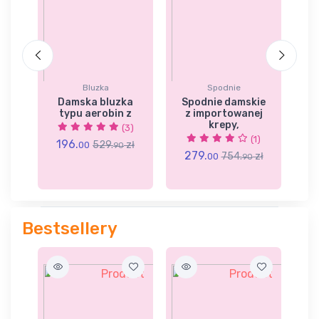
Bluzka
Spodnie
ka
Damska bluzka
Spodnie damskie
B
ch
typu aerobin z
z importowanej
k
krepy,
(3)
9)
(1)
196.
2
529.
zł
00
90
279.
ł
754.
zł
00
90
Bestsellery