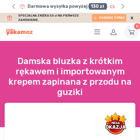
0 zł
Darmowa wysyłka powyżej
130 zł
SPECJALNA ZNIŻKA 50 zł NA PIERWSZE
x
POBIERZ TERAZ
ZAMÓWIENIE.
0
Damska bluzka z krótkim
rękawem i importowanym
krepem zapinana z przodu na
guziki