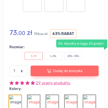
73.
zł
00
63% RABAT
196.
zł
50
Wysyłka w ciągu 24 godzin
Rozmiar:
S-M
L-XL
2XL-3XL
Dodaj do koszyka
29 oceny produktu
Kolory: