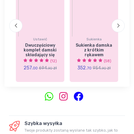
Ustawić
Sukienka
a
Dwuczęściowy
Sukienka damska
D
komplet damski
z krótkim
s
składający się
rękawem
7)
(12)
(58)
2
257.
352.
zł
694.
zł
954.
zł
00
70
90
90
Szybka wysyłka
Twoje produkty zostaną wysłane tak szybko, jak to