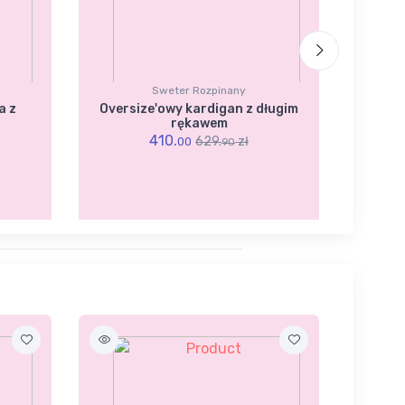
Sweter Rozpinany
a z
Oversize'owy kardigan z długim
Bl
rękawem
410.
629.
zł
00
90