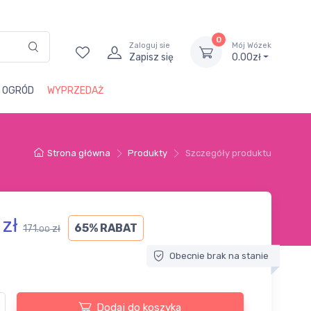
0
Zaloguj sie
Mój Wózek
Zapisz się
0.00zł
i OGRÓD
WYPRZEDAŻ
Strona główna
Produkty
Szczegóły produktu
zł
65% RABAT
171.
zł
00
Obecnie brak na stanie
Dodaj do koszyka