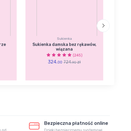
Sukienka
rze
Sukienka damska bez rękawów,
D
wiązana
(245)
324.
724.
zł
00
90
Bezpieczna płatność online
e od
Dzięki bezpiecznemu systemowi