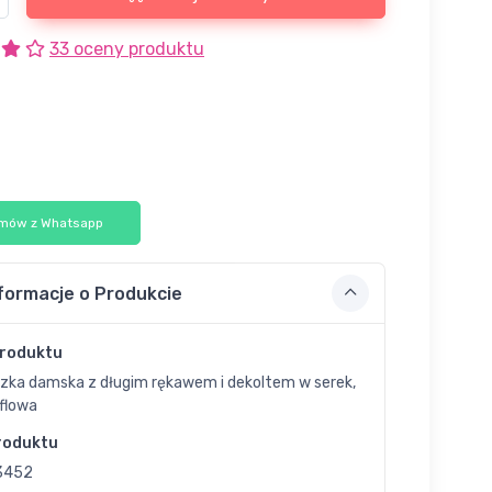
33 oceny produktu
mów z Whatsapp
formacje o Produkcie
Produktu
uzka damska z długim rękawem i dekoltem w serek,
flowa
roduktu
3452