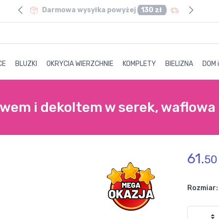
0 zł
Darmowa wysyłka powyżej
130 zł
CE
BLUZKI
OKRYCIA WIERZCHNIE
KOMPLETY
BIELIZNA
DOM 
wem i dekoltem w serek, waflowa
61.
50
Rozmiar: