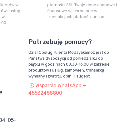
klientów w
płatności SSL Twoje dane osobowe i
ów i usług
finansowe są chronione w
u w
transakcjach płatności online.
:00.
Potrzebuję pomocy?
Dział Obsługi Klienta Modayakamoz jest do
Państwa dyspozycji od poniedziałku do
piątku w godzinach 08:30-16:00 w zakresie
produktów i usług, zamówień, transakcji
wymiany i zwrotu, opinii i sugestii.
Wsparcie WhatsApp +
a
48532488800
B4, 05-