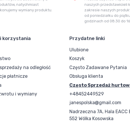
oduktów, natychmiast
naszych przedstawicieli 
konujemy wymiany produktu.
zakresie naszych produkt
od poniedziałku do piątk
godzinach od 08:30 do 16
i korzystania
Przydatne linki
Ulubione
ostwo
Koszyk
przedaży na odległość
Często Zadawane Pytania
cje płatnicze
Obsługa klienta
a
Często Sprzedaż hurtow
zwrotu i wymiany
+48452449529
janespolska@gmail.com
Nadrzeczna 7A, Hala EACC 
552 Wólka Kosowska