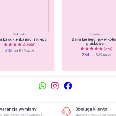
Sukienka
Spódnica
ska sukienka midi z krepy
Damskie legginsy w kolo
piaskowym
(455)
(294)
306.
529.
zł
00
90
234.
529.
zł
00
90
warancja wymiany
Obsługa klienta
śli nie jesteś zadowolony z
Możesz uzyskać wsparci