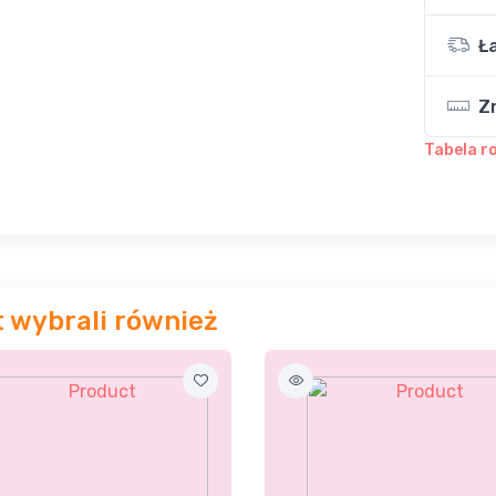
Ł
Z
Tabela r
t wybrali również