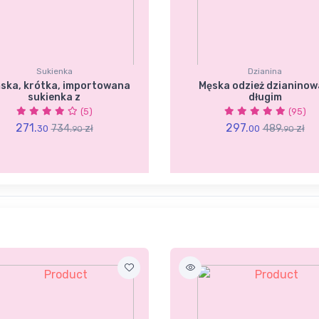
Sukienka
Dzianina
ska, krótka, importowana
Męska odzież dzianinow
sukienka z
długim
(5)
(95)
271.
297.
734.
zł
489.
zł
30
00
90
90