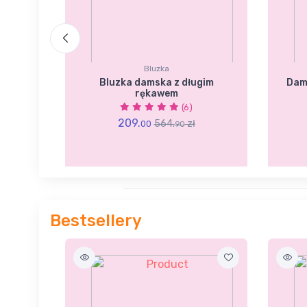
Bluzka
ka z
Bluzka damska z długim
Dam
rękawem
(6)
209.
564.
zł
00
90
Bestsellery