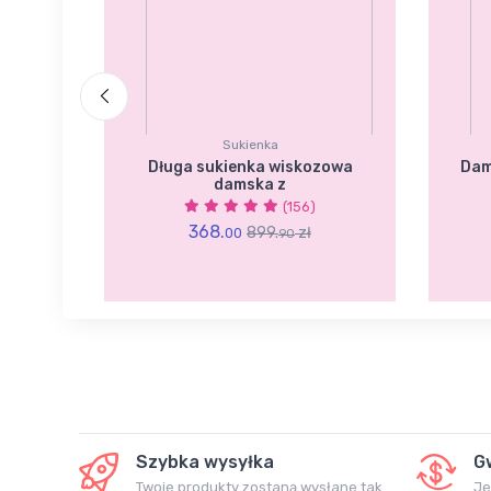
Sukienka
amski
Długa sukienka wiskozowa
Dam
damska z
(156)
368.
899.
zł
00
90
Szybka wysyłka
G
Twoje produkty zostaną wysłane tak
Je