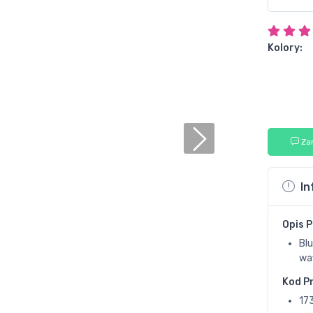
Kolory:
Za
In
Opis 
Bl
wa
Kod P
17