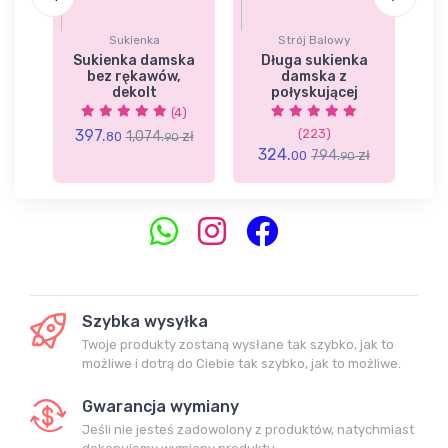
Sukienka
Strój Balowy
ka
Sukienka damska
Długa sukienka
,
bez rękawów,
damska z
dekolt
połyskującej
(4)
397.
(223)
3
1,074.
zł
80
90
324.
zł
794.
zł
00
90
Szybka wysyłka
Twoje produkty zostaną wysłane tak szybko, jak to
możliwe i dotrą do Ciebie tak szybko, jak to możliwe.
Gwarancja wymiany
Jeśli nie jesteś zadowolony z produktów, natychmiast