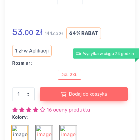
53.
zł
00
64% RABAT
144.
zł
00
1 zł w Aplikacji
Wysyłka w ciągu 24 godzin
Rozmiar:
2XL-3XL
Dodaj do koszyka
16 oceny produktu
Kolory: