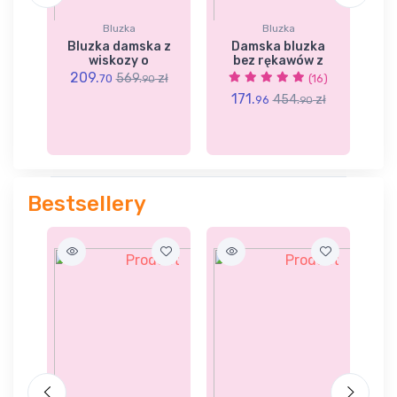
Bluzka
Bluzka
ka
Bluzka damska z
Damska bluzka
z
wiskozy o
bez rękawów z
k
209.
569.
zł
5)
70
(16)
90
3
171.
zł
454.
zł
96
90
Bestsellery