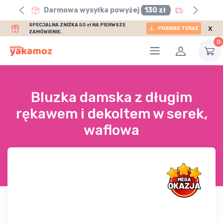
0 zł
Darmowa wysyłka powyżej
130 zł
SPECJALNA ZNIŻKA 50 zł NA PIERWSZE
x
POBIERZ TERAZ
ZAMÓWIENIE.
0
Bluzka damska z długim
rękawem i dekoltem w serek,
waflowa