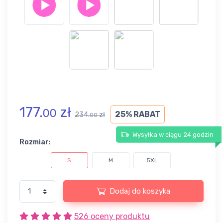
177.
zł
00
25% RABAT
234.
zł
00
Wysyłka w ciągu 24 godzin
Rozmiar:
S
M
5XL
Dodaj do koszyka
526 oceny produktu