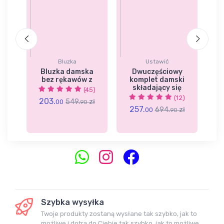
Bluzka
Ustawić
ka
Bluzka damska
Dwuczęściowy
S
bez rękawów z
komplet damski
składający się
(45)
2)
(12)
203.
549.
zł
00
90
257.
zł
694.
zł
00
90
3
Szybka wysyłka
Twoje produkty zostaną wysłane tak szybko, jak to
możliwe i dotrą do Ciebie tak szybko, jak to możliwe.