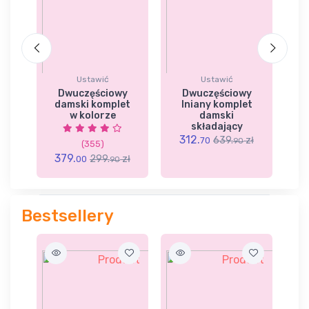
Ustawić
Ustawić
a
Dwuczęściowy
Dwuczęściowy
K
z
damski komplet
lniany komplet
w kolorze
damski
2)
składający
zł
312.
639.
zł
70
90
(355)
3
379.
299.
zł
00
90
Bestsellery