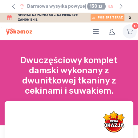
0 zł
Darmowa wysyłka powyżej
130 zł
SPECJALNA ZNIŻKA 50 zł NA PIERWSZE
x
POBIERZ TERAZ
ZAMÓWIENIE.
0
Dwuczęściowy komplet
damski wykonany z
dwunitkowej tkaniny z
cekinami i suwakiem.