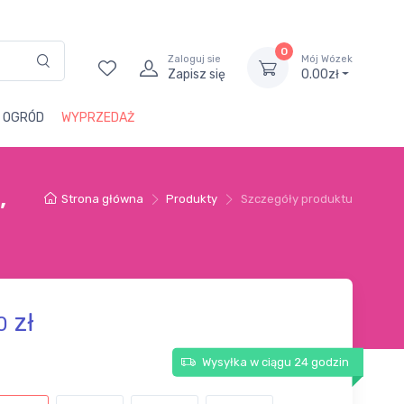
0
Zaloguj sie
Mój Wózek
Zapisz się
0.00zł
i OGRÓD
WYPRZEDAŻ
,
Strona główna
Produkty
Szczegóły produktu
zł
0
Wysyłka w ciągu 24 godzin