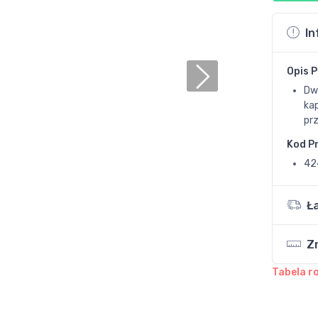
In
Opis 
Dw
ka
pr
Kod P
42
Ł
Z
Tabela r