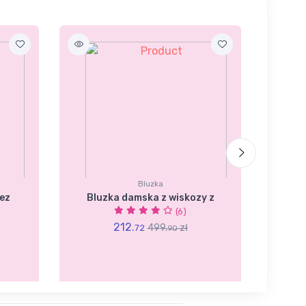
Bluzka
ez
Bluzka damska z wiskozy z
Dwuc
(6)
212.
499.
zł
72
90