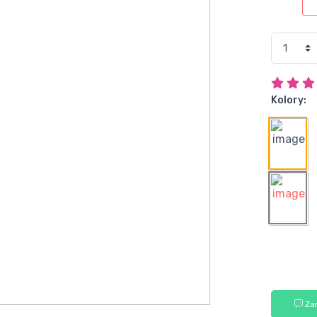
Kolory:
Za