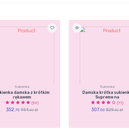
Sukienka
Sukienka
kienka damska z krótkim
Damska krótka sukien
rękawem
Supreme na
(59)
(77)
352.
307.
954.
zł
829.
zł
70
00
90
90