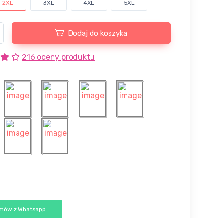
2XL
3XL
4XL
5XL
Dodaj do koszyka
216 oceny produktu
mów z Whatsapp