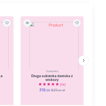
Sukienka
ka
Długa sukienka damska z
Dam
wiskozy
(34)
318.
829.
zł
00
90