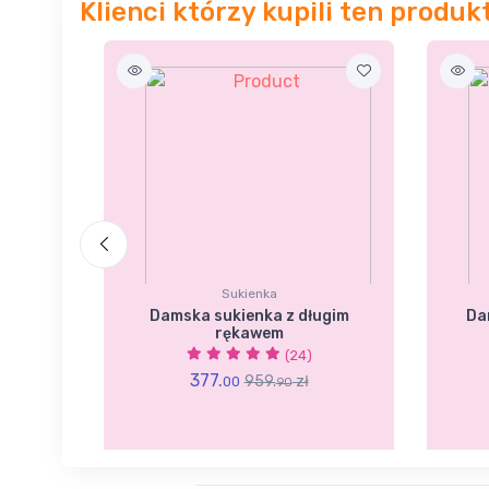
Klienci którzy kupili ten produk
Sukienka
 z
Damska sukienka z długim
Da
rękawem
(24)
377.
959.
zł
00
90