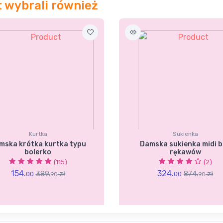
t wybrali również
Kurtka
Sukienka
mska krótka kurtka typu
Damska sukienka midi b
bolerko
rękawów
(115)
(2)
154.
324.
389.
zł
874.
zł
00
00
90
90