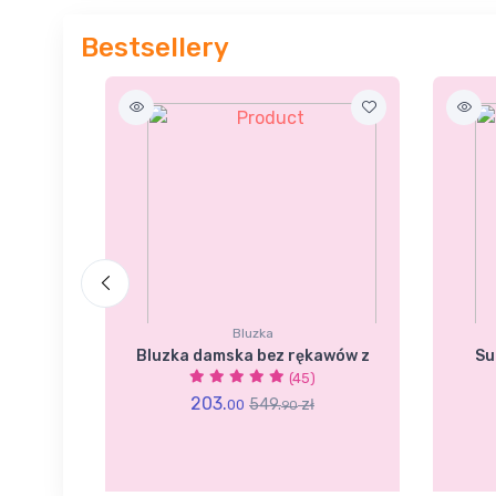
Bestsellery
Bluzka
amski
Bluzka damska bez rękawów z
Su
(45)
203.
549.
zł
00
90