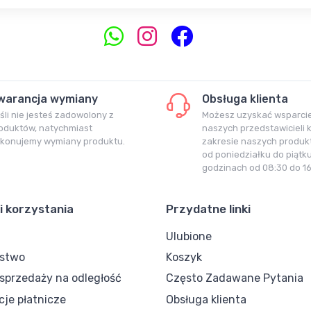
warancja wymiany
Obsługa klienta
śli nie jesteś zadowolony z
Możesz uzyskać wsparci
oduktów, natychmiast
naszych przedstawicieli 
konujemy wymiany produktu.
zakresie naszych produkt
od poniedziałku do piątk
godzinach od 08:30 do 16
i korzystania
Przydatne linki
Ulubione
ostwo
Koszyk
przedaży na odległość
Często Zadawane Pytania
cje płatnicze
Obsługa klienta