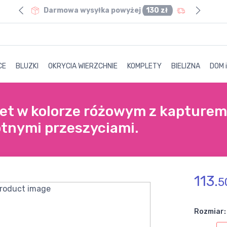
0 zł
Darmowa wysyłka powyżej
130 zł
CE
BLUZKI
OKRYCIA WIERZCHNIE
KOMPLETY
BIELIZNA
DOM 
t w kolorze różowym z kapturem
tnymi przeszyciami.
113.
5
Rozmiar: