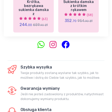
y
Krótka,
Sukienka damska
D
ki
bezrękawa
z krótkim
ę
sukienka damska
rękawem
z
2)
(58)
3
(63)
352.
zł
954.
zł
70
90
244.
659.
zł
00
90
Szybka wysyłka
Twoje produkty zostaną wysłane tak szybko, jak to
możliwe i dotrą do Ciebie tak szybko, jak to możliwe.
Gwarancja wymiany
Jeśli nie jesteś zadowolony z produktów, natychmiast
dokonujemy wymiany produktu.
Obsługa klienta