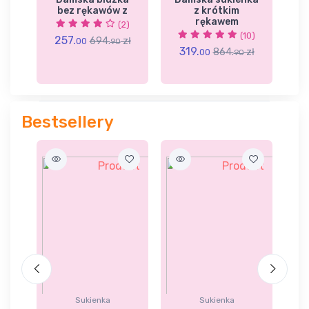
em
bez rękawów z
z krótkim
rękawem
4)
(2)
(10)
257.
zł
694.
zł
00
90
319.
864.
zł
00
90
2
Bestsellery
Sukienka
Sukienka