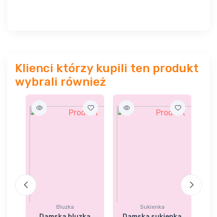
Klienci którzy kupili ten produkt
wybrali również
Bluzka
Sukienka
 z
Damska bluzka
Damska sukienka