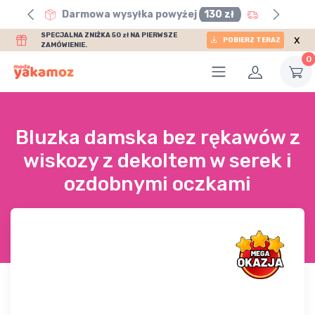
0 zł
Darmowa wysyłka powyżej
130 zł
SPECJALNA ZNIŻKA 50 zł NA PIERWSZE
x
POBIERZ TERAZ
ZAMÓWIENIE.
0
Bluzka damska bez rękawów z
wiskozy z dekoltem w serek i
ozdobnymi oczkami