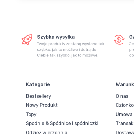
Szybka wysyłka
G
Twoje produkty zostaną wysłane tak
Je
szybko, jak to możliwe i dotrą do
pr
Ciebie tak szybko, jak to możliwe.
do
Kategorie
Warunk
Bestsellery
O nas
Nowy Produkt
Członk
Topy
Umowa s
Spodnie & Spódnice i spódniczki
Transak
Odzież wierzchnia
Dostaw