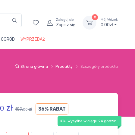
0
Zaloguj sie
Mój Wózek
Zapisz się
0.00zł
i OGRÓD
WYPRZEDAŻ
Strona główna
Produkty
Szczegóły produktu
zł
0
36% RABAT
189.
zł
00
Wysyłka w ciągu 24 godzin