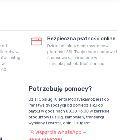
Bezpieczna płatność online
e od
Dzięki bezpiecznemu systemowi
klientów w
płatności SSL Twoje dane osobowe i
ów i usług
finansowe są chronione w
u w
transakcjach płatności online.
:00.
Potrzebuję pomocy?
Dział Obsługi Klienta Modayakamoz jest do
Państwa dyspozycji od poniedziałku do
piątku w godzinach 08:30-16:00 w zakresie
produktów i usług, zamówień, transakcji
wymiany i zwrotu, opinii i sugestii.
Wsparcie WhatsApp +
a
48532488800