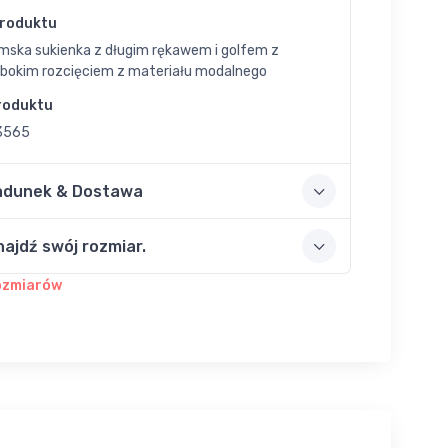
Produktu
mska sukienka z długim rękawem i golfem z
ębokim rozcięciem z materiału modalnego
roduktu
3565
adunek & Dostawa
najdź swój rozmiar.
ozmiarów