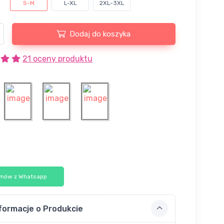
S-M
L-XL
2XL-3XL
Dodaj do koszyka
21 oceny produktu
mów z Whatsapp
formacje o Produkcie