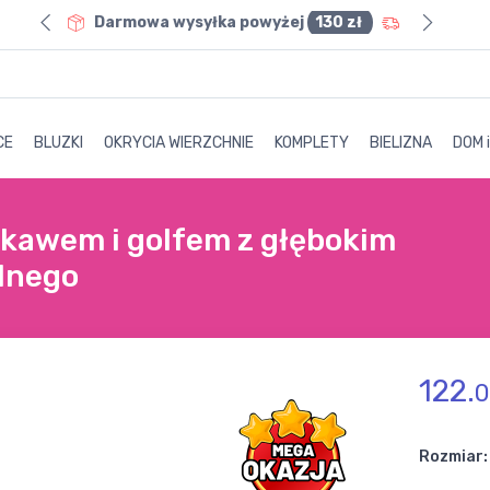
0 zł
Darmowa wysyłka powyżej
130 zł
CE
BLUZKI
OKRYCIA WIERZCHNIE
KOMPLETY
BIELIZNA
DOM 
kawem i golfem z głębokim
lnego
122.
0
Rozmiar: