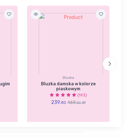
Bluzka
ługim
Bluzka damska w kolorze
Sukie
piaskowym
(193)
239.
469.
zł
80
90