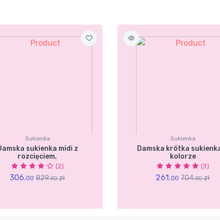
Sukienka
Sukienka
Damska sukienka midi z
Damska krótka sukienk
rozcięciem,
kolorze
(2)
(3)
306.
261.
829.
zł
704.
zł
00
00
90
90