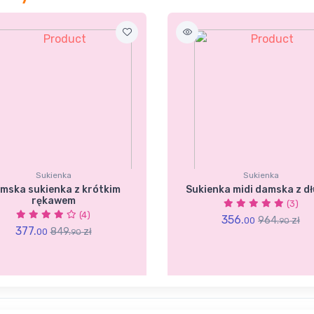
Sukienka
Sukienka
mska sukienka z krótkim
Sukienka midi damska z d
rękawem
(3)
(4)
356.
964.
zł
00
90
377.
849.
zł
00
90