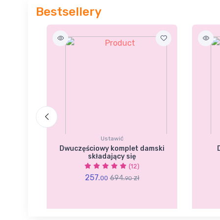
Bestsellery
Ustawić
a z
Dwuczęściowy komplet damski
składający się
(12)
257.
694.
zł
00
90