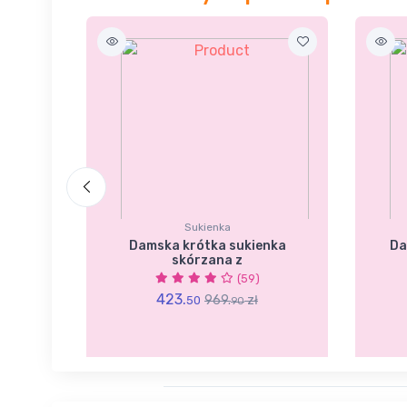
Sukienka
gim
Damska krótka sukienka
Da
skórzana z
(59)
423.
969.
zł
50
90