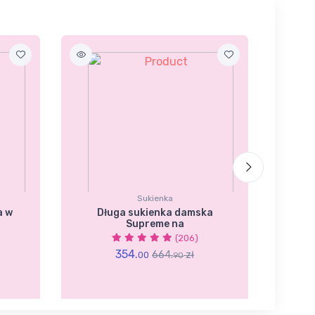
Sukienka
a w
Długa sukienka damska
Da
Supreme na
(206)
354.
664.
zł
00
90