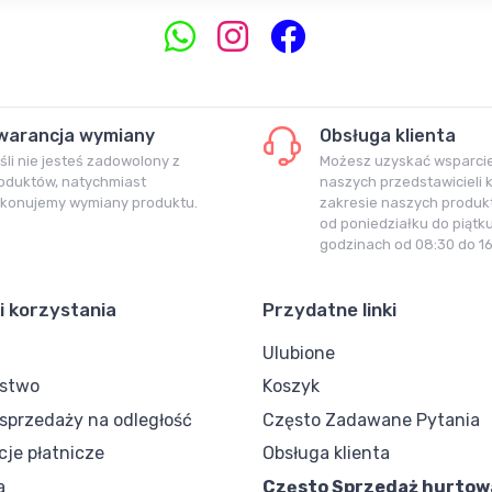
warancja wymiany
Obsługa klienta
śli nie jesteś zadowolony z
Możesz uzyskać wsparci
oduktów, natychmiast
naszych przedstawicieli 
konujemy wymiany produktu.
zakresie naszych produkt
od poniedziałku do piątk
godzinach od 08:30 do 16
i korzystania
Przydatne linki
Ulubione
ostwo
Koszyk
przedaży na odległość
Często Zadawane Pytania
cje płatnicze
Obsługa klienta
a
Często Sprzedaż hurtow