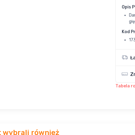
Opis 
Da
gł
Kod P
17
Ł
Z
Tabela r
t wybrali również