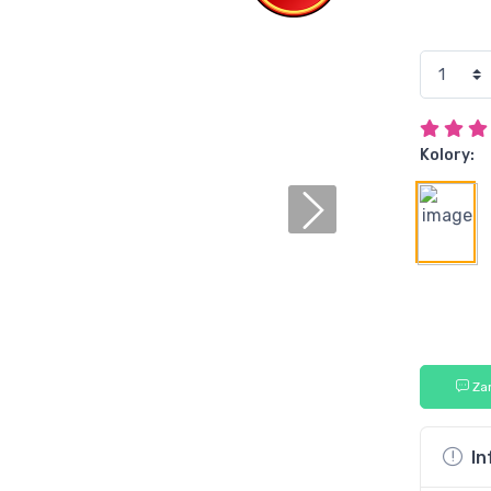
Kolory:
Za
In