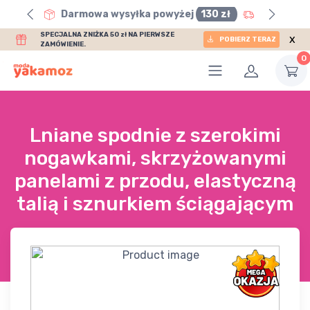
0 zł
Darmowa wysyłka powyżej
130 zł
SPECJALNA ZNIŻKA 50 zł NA PIERWSZE
x
POBIERZ TERAZ
ZAMÓWIENIE.
0
Lniane spodnie z szerokimi
nogawkami, skrzyżowanymi
panelami z przodu, elastyczną
talią i sznurkiem ściągającym