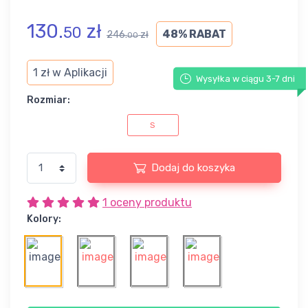
130.
zł
50
48% RABAT
246.
zł
00
1 zł w Aplikacji
Wysyłka w ciągu 3-7 dni
Rozmiar:
S
Dodaj do koszyka
1 oceny produktu
Kolory: