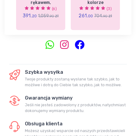
rękawem,
kolorze
2)
(6)
(3)
391.
261.
3
zł
1,059.
zł
704.
zł
20
00
90
90
Szybka wysyłka
Twoje produkty zostaną wysłane tak szybko, jak to
możliwe i dotrą do Ciebie tak szybko, jak to możliwe.
Gwarancja wymiany
Jeśli nie jesteś zadowolony z produktów, natychmiast
dokonujemy wymiany produktu.
Obsługa klienta
Możesz uzyskać wsparcie od naszych przedstawicieli