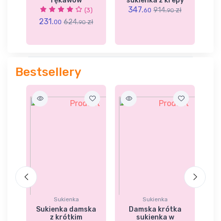
rękawów
sukienka z krepy
347.
914.
zł
1)
(3)
60
90
231.
zł
624.
zł
00
90
4
Bestsellery
Sukienka
Sukienka
ka
Sukienka damska
Damska krótka
z krótkim
sukienka w