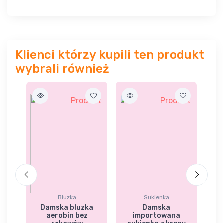
Klienci którzy kupili ten produkt
wybrali również
Bluzka
Sukienka
ka
Damska bluzka
Damska
aerobin bez
importowana
k