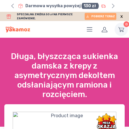
0 zł
Darmowa wysyłka powyżej
130 zł
SPECJALNA ZNIŻKA 50 zł NA PIERWSZE
x
POBIERZ TERAZ
ZAMÓWIENIE.
0
Długa, błyszcząca sukienka
damska z krepy z
asymetrycznym dekoltem
odsłaniającym ramiona i
rozcięciem.