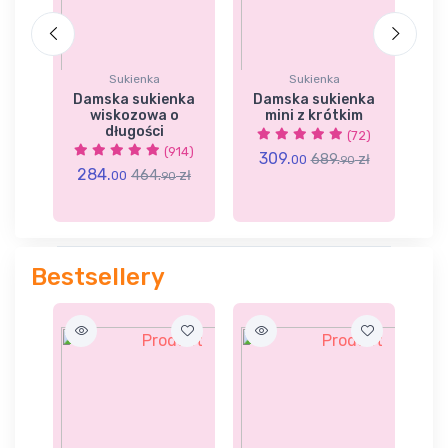
Sukienka
Sukienka
ka
Damska sukienka
Damska sukienka
S
wiskozowa o
mini z krótkim
długości
(72)
5)
(914)
309.
689.
zł
00
90
284.
2
zł
464.
zł
00
90
Bestsellery