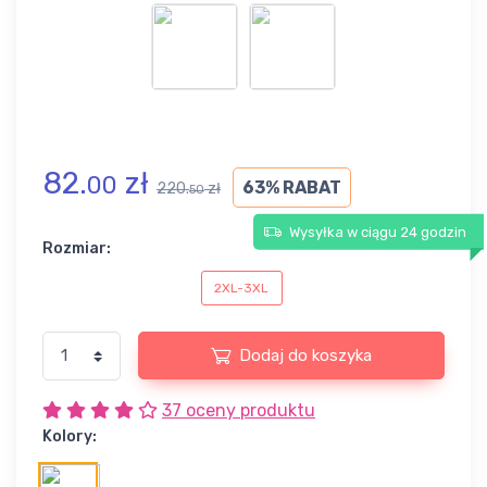
82.
zł
00
63% RABAT
220.
zł
50
Wysyłka w ciągu 24 godzin
Rozmiar:
2XL-3XL
Dodaj do koszyka
37 oceny produktu
Kolory: